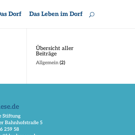
as Dorf
Das Leben im Dorf
Übersicht aller
Beiträge
Allgemein
(2)
ese.de
 Stiftung
er Bahnhofstraße 5
66 259 58