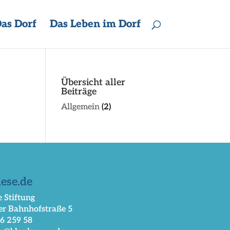
as Dorf
Das Leben im Dorf
Übersicht aller
Beiträge
Allgemein
(2)
ese.de
 Stiftung
er Bahnhofstraße 5
66 259 58