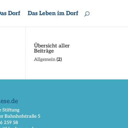
as Dorf
Das Leben im Dorf
Übersicht aller
Beiträge
Allgemein
(2)
ese.de
 Stiftung
er Bahnhofstraße 5
66 259 58